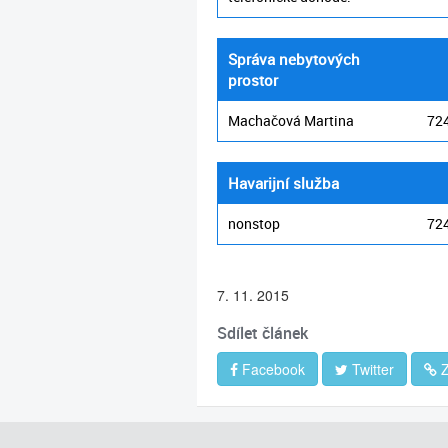
Správa nebytových
prostor
Machačová Martina
724
Havarijní služba
nonstop
72
7. 11. 2015
Sdílet článek
Facebook
Twitter
Z