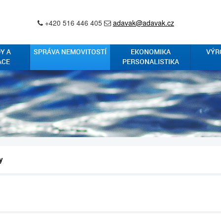
+420 516 446 405
adavak@adavak.cz
Y A
SPRÁVA NEMOVITOSTÍ
EKONOMIKA
VÝR
ACE
PERSONALISTIKA
y