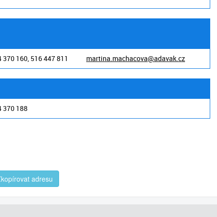
 370 160, 516 447 811
martina.machacova@adavak.cz
4 370 188
kopírovat adresu