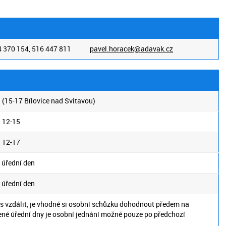
 370 154, 516 447 811
pavel.horacek@adavak.cz
 (15-17 Bílovice nad Svitavou)
 12-15
 12-17
 úřední den
 úřední den
s vzdálit, je vhodné si osobní schůzku dohodnout předem na
né úřední dny je osobní jednání možné pouze po předchozí