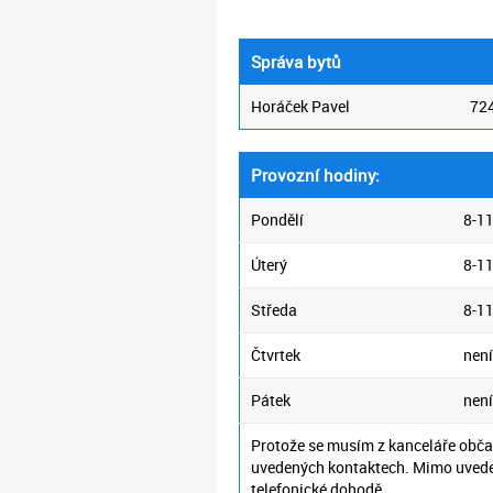
Správa bytů
Horáček Pavel
724
Provozní hodiny:
Pondělí
8-11
Úterý
8-11
Středa
8-11
Čtvrtek
není
Pátek
není
Protože se musím z kanceláře obča
uvedených kontaktech. Mimo uvede
telefonické dohodě.